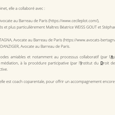
net, elle a collaboré avec :
Avocate au Barreau de Paris (https://www.cecileplot.com/),
s et plus particulièrement Maîtres Béatrice WEISS GOUT et Stép
TAGNA, Avocate au Barreau de Paris (https://www.avocats-bertagn
DANZIGER, Avocate au Barreau de Paris.
odes amiables et notamment au processus collaboratif (par l'
A
édiation, à la procédure participative (par l'
I
nstitut du
D
roit d
tive.
lle est coach coparentale, pour offrir un accompagnement encore pl