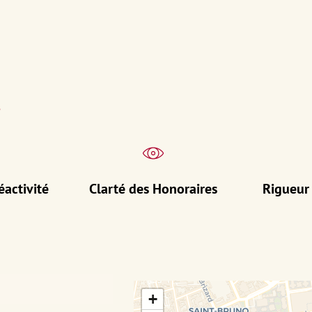
s
éactivité
Clarté des Honoraires
Rigueur
+