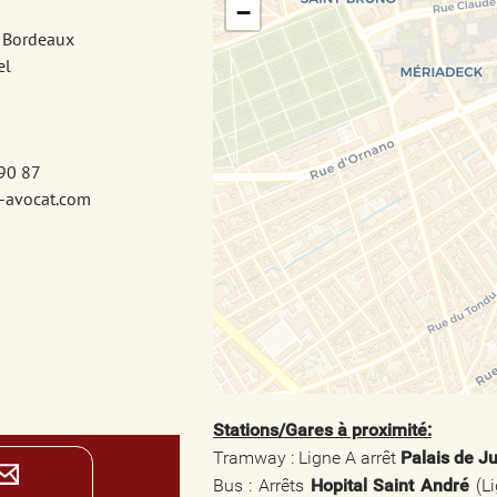
−
e Bordeaux
el
 90 87
l-avocat.com
Stations/Gares à proximité:
Tramway : Ligne A arrêt
Palais de J
Bus : Arrêts
Hopital Saint André
(Li