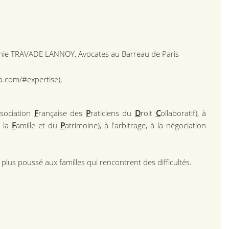
hanie TRAVADE LANNOY, Avocates au Barreau de Paris
a.com/#expertise),
ssociation
F
rançaise des
P
raticiens du
D
roit
C
ollaboratif), à
e la
F
amille et du
P
atrimoine), à l'arbitrage, à la négociation
us poussé aux familles qui rencontrent des difficultés.