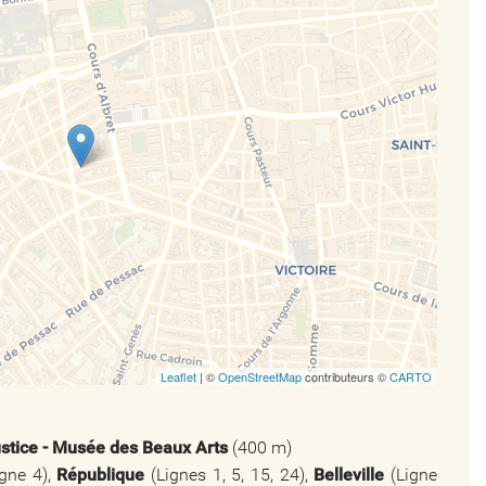
Leaflet
| ©
OpenStreetMap
contributeurs ©
CARTO
ustice - Musée des Beaux Arts
(400 m)
gne 4),
République
(Lignes 1, 5, 15, 24),
Belleville
(Ligne