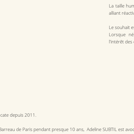
La taille h
alliant réacti
Le souhait es
Lorsque néa
l'intérêt des
ocate depuis 2011.
 Barreau de Paris pendant presque 10 ans, Adeline SUBTIL est avo